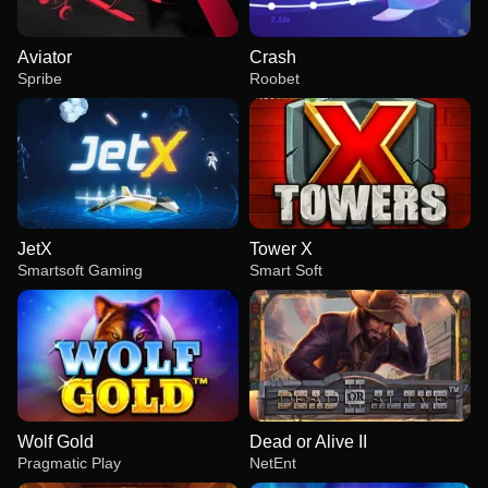
Aviator
Crash
Spribe
Roobet
JetX
Tower X
Smartsoft Gaming
Smart Soft
Wolf Gold
Dead or Alive II
Pragmatic Play
NetEnt