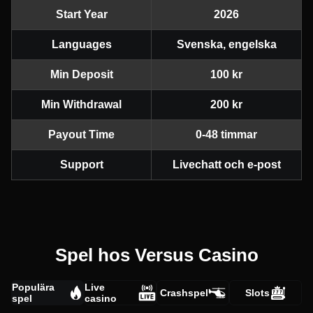
Start Year
2026
Languages
Svenska, engelska
Min Deposit
100 kr
Min Withdrawal
200 kr
Payout Time
0-48 timmar
Support
Livechatt och e-post
Spel hos Versus Casino
Populära
Live
Crashspel
Slots
spel
casino