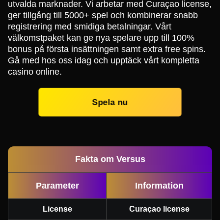
utvalda marknader. Vi arbetar med Curaçao license,
ger tillgång till 5000+ spel och kombinerar snabb
registrering med smidiga betalningar. Vårt
välkomstpaket kan ge nya spelare upp till 100%
bonus på första insättningen samt extra free spins.
Gå med hos oss idag och upptäck vårt kompletta
casino online.
Spela nu
Fakta om Versus
Parameter
Information
License
Curaçao license