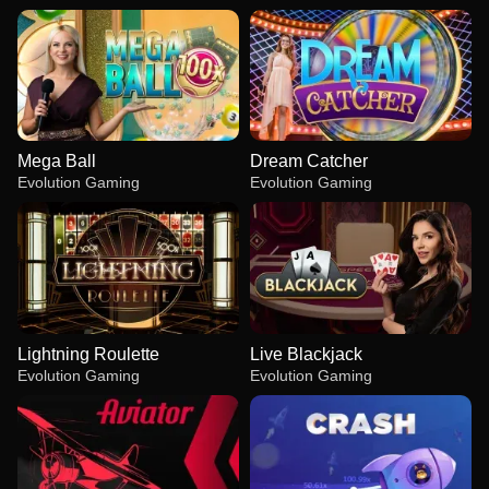
Mega Ball
Dream Catcher
Evolution Gaming
Evolution Gaming
Lightning Roulette
Live Blackjack
Evolution Gaming
Evolution Gaming