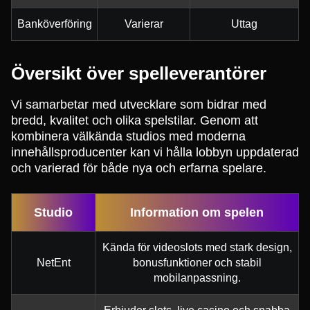
Banköverföring
Varierar
Uttag
Översikt över spelleverantörer
Vi samarbetar med utvecklare som bidrar med
bredd, kvalitet och olika spelstilar. Genom att
kombinera välkända studios med moderna
innehållsproducenter kan vi hålla lobbyn uppdaterad
och varierad för både nya och erfarna spelare.
Studio
Information om spelen
Kända för videoslots med stark design,
NetEnt
bonusfunktioner och stabil
mobilanpassning.