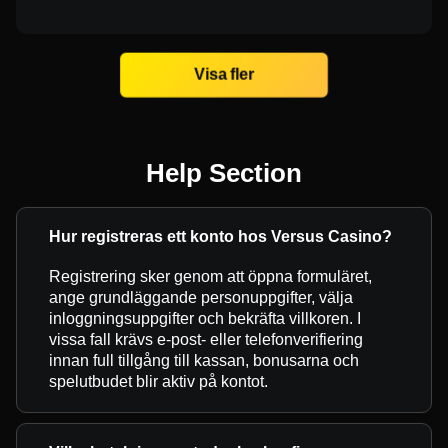
Visa fler
Help Section
Hur registreras ett konto hos Versus Casino?
Registrering sker genom att öppna formuläret,
ange grundläggande personuppgifter, välja
inloggningsuppgifter och bekräfta villkoren. I
vissa fall krävs e-post- eller telefonverifiering
innan full tillgång till kassan, bonusarna och
spelutbudet blir aktiv på kontot.