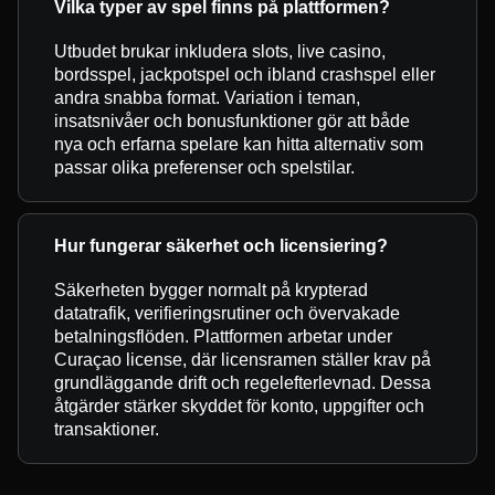
Vilka typer av spel finns på plattformen?
Utbudet brukar inkludera slots, live casino,
bordsspel, jackpotspel och ibland crashspel eller
andra snabba format. Variation i teman,
insatsnivåer och bonusfunktioner gör att både
nya och erfarna spelare kan hitta alternativ som
passar olika preferenser och spelstilar.
Hur fungerar säkerhet och licensiering?
Säkerheten bygger normalt på krypterad
datatrafik, verifieringsrutiner och övervakade
betalningsflöden. Plattformen arbetar under
Curaçao license, där licensramen ställer krav på
grundläggande drift och regelefterlevnad. Dessa
åtgärder stärker skyddet för konto, uppgifter och
transaktioner.