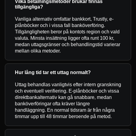
Vilka betalningsmetoder brukar finnas
tillgängliga?
Vanliga alternativ omfattar bankkort, Trustly, e-
plånböcker och i vissa fall banköverföring.
Tillgängligheten beror på kontots region och vald
valuta. Minsta insättning ligger ofta runt 100 kr,
medan uttagsgränser och behandlingstid varierar
mellan olika metoder.
Hur lång tid tar ett uttag normalt?
Uttag behandlas vanligtvis efter intern granskning
och eventuell verifiering. E-plånböcker och vissa
direktbankalternativ kan gå snabbare, medan
banköverföringar ofta kräver längre
handläggning. En normal tidsram är från några
timmar upp till 48 timmar beroende på metod.