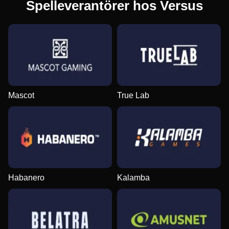
Spelleverantörer hos Versus
Mascot
True Lab
Habanero
Kalamba